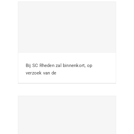
Thema-avond Wiel
Coerver visie op de
locatie van de club
Bij SC Rheden zal binnenkort, op
verzoek van de
Nieuws