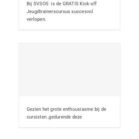
jeugdtrainerscursus
Bij SVSOS is de GRATIS Kick-off
bij RKSV de Ster
Jeugdtrainerscursus succesvol
verlopen.
Nieuws
SC Rheden kiest
voor de thema-avond
over de Wiel
Gezien het grote enthousiasme bij de
Coerver visie
cursisten ,gedurende deze
Nieuws