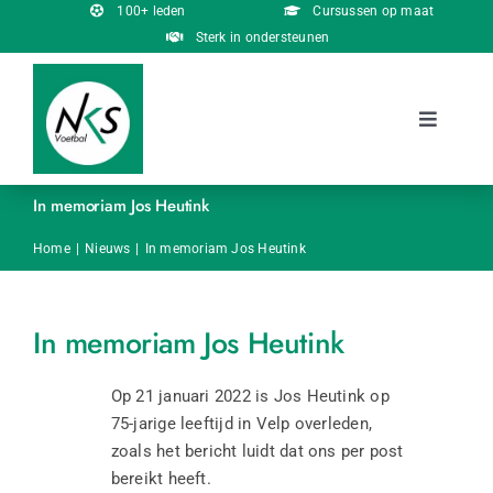
Ga
100+ leden
Cursussen op maat
naar
Sterk in ondersteunen
inhoud
Toggle
Navigati
Over ons
In memoriam Jos Heutink
Onderscheidingen
Home
Nieuws
In memoriam Jos Heutink
Cursussen
In memoriam Jos Heutink
Nieuws
Op 21 januari 2022 is Jos Heutink op
75-jarige leeftijd in Velp overleden,
zoals het bericht luidt dat ons per post
Contact
bereikt heeft.