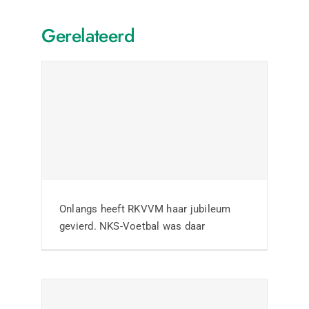
Gerelateerd
Geslaagde thema-
avond Wiel Coerver
visie bij SC Rheden
Onlangs heeft RKVVM haar jubileum
gevierd. NKS-Voetbal was daar
Nieuws