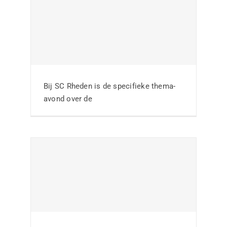
Kick-off
jeugdtrainerscursus
slaat aan bij SVSOS
Bij SC Rheden is de specifieke thema-
avond over de
Nieuws
Geslaagde Kick-Off