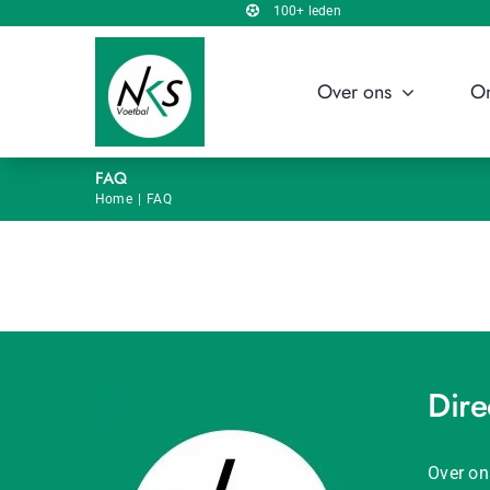
Ga
100+ leden
naar
inhoud
Over ons
On
FAQ
Home
FAQ
Dire
Over on