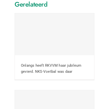
Gerelateerd
Geslaagde thema-
avond Wiel Coerver
visie bij SC Rheden
Onlangs heeft RKVVM haar jubileum
gevierd. NKS-Voetbal was daar
Nieuws