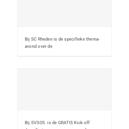
Kick-off
jeugdtrainerscursus
slaat aan bij SVSOS
Bij SC Rheden is de specifieke thema-
avond over de
Nieuws
Geslaagde Kick-Off
jeugdtrainerscursus
Bij SVSOS is de GRATIS Kick-off