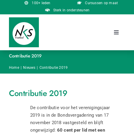
Ga
100+ leden
Cursussen op maat
naar
Sterk in ondersteunen
inhoud
Toggle
Navigati
Over ons
Contributie 2019
Onderscheidingen
Home
Nieuws
Contributie 2019
Cursussen
Contributie 2019
Nieuws
De contributie voor het verenigingsjaar
2019 is in de Bondsvergadering van 17
november 2018 vastgesteld en blijft
Contact
ongewijzigd:
60 cent per lid met een