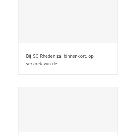
Thema-avond Wiel
Coerver visie op de
locatie van de club
Bij SC Rheden zal binnenkort, op
verzoek van de
Nieuws