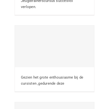
bij RKSV de Ster
Jeugdtrainerscursus succesvol
verlopen.
Nieuws
SC Rheden kiest
voor de thema-avond
over de Wiel
Gezien het grote enthousiasme bij de
Coerver visie
cursisten ,gedurende deze
Nieuws