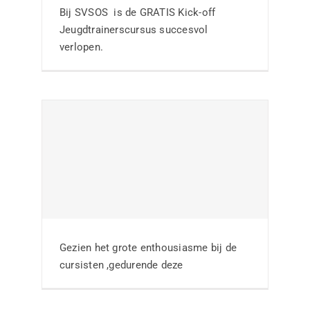
jeugdtrainerscursus
Bij SVSOS is de GRATIS Kick-off
bij RKSV de Ster
Jeugdtrainerscursus succesvol
verlopen.
Nieuws
SC Rheden kiest
voor de thema-avond
over de Wiel
Gezien het grote enthousiasme bij de
Coerver visie
cursisten ,gedurende deze
Nieuws