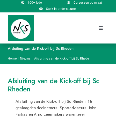
Ga
100+ leden
Cursussen op maat
naar
Sterk in ondersteunen
inhoud
Toggle
Navigati
Over ons
Afsluiting van de Kick-off bij Sc Rheden
Onderscheidingen
Home
Nieuws
Afsluiting van de Kick-off bij Sc Rheden
Cursussen
Afsluiting van de Kick-off bij Sc
Rheden
Nieuws
Afsluiting van de Kick-off bij Sc Rheden. 16
Jubileum RKVVM
geslaagden deelnemers. Sportadviseurs John
Contact
Farkas en Arno Leermakers waren zeer
Nieuws