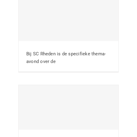
Kick-off
jeugdtrainerscursus
slaat aan bij SVSOS
Bij SC Rheden is de specifieke thema-
avond over de
Nieuws
Geslaagde Kick-Off