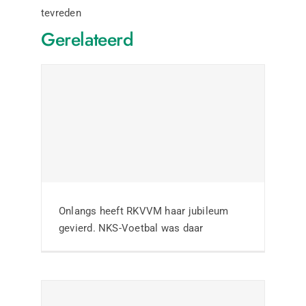
tevreden
Gerelateerd
Geslaagde thema-
avond Wiel Coerver
visie bij SC Rheden
Onlangs heeft RKVVM haar jubileum
gevierd. NKS-Voetbal was daar
Nieuws