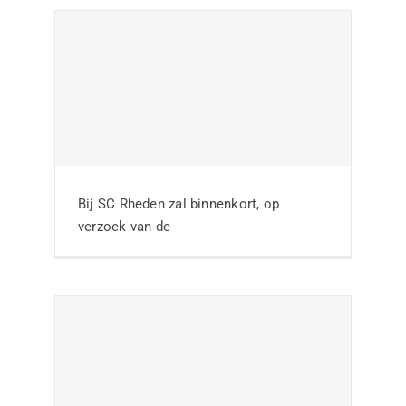
Thema-avond Wiel
Coerver visie op de
locatie van de club
Bij SC Rheden zal binnenkort, op
verzoek van de
Nieuws